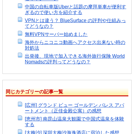
中国の自転車版Uberと話題の摩拜単車が便利す
ぎるので使い方を紹介する
VPNとは違う？ BlueSurface の評判や仕組みっ
てどうなの？
無料VPNサーバー始めました
海外からニコニコ動画へアクセス出来ない時の
対処法
出発後、現地で加入できる海外旅行保険 World
Nomadsの評判ってどうなの？
同じカテゴリーの記事一覧
[広州] グランド ビュー ゴールデン パレス アパ
ートメント（正佳金殿公寓）の感想
[恵州市] 南昆山温泉大観園で中国式温泉を体験
する
[大梅沙] 深圳大梅沙海逸酒店に宿泊した感想