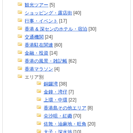
観光ツアー
[5]
ショッピング・露店街
[40]
行事・イベント
[17]
香港 & 深センのホテル・宿泊
[30]
交通機関
[24]
香港駐在関連
[60]
金融・投資
[14]
香港の風景・雑記帳
[62]
香港マラソン
[4]
エリア別
銅鑼湾
[38]
金鐘・湾仔
[7]
上環・中環
[22]
香港島その他エリア
[8]
尖沙咀・紅磡
[70]
佐敦・油麻地・旺角
[20]
太子・深水埗
[10]