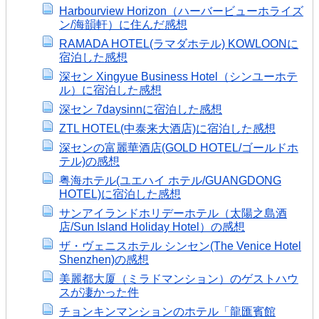
Harbourview Horizon（ハーバービューホライズ
ン/海韻軒）に住んだ感想
RAMADA HOTEL(ラマダホテル) KOWLOONに
宿泊した感想
深セン Xingyue Business Hotel（シンユーホテ
ル）に宿泊した感想
深セン 7daysinnに宿泊した感想
ZTL HOTEL(中泰来大酒店)に宿泊した感想
深センの富麗華酒店(GOLD HOTEL/ゴールドホ
テル)の感想
粤海ホテル(ユエハイ ホテル/GUANGDONG
HOTEL)に宿泊した感想
サンアイランドホリデーホテル（太陽之島酒
店/Sun Island Holiday Hotel）の感想
ザ・ヴェニスホテル シンセン(The Venice Hotel
Shenzhen)の感想
美麗都大厦（ミラドマンション）のゲストハウ
スが凄かった件
チョンキンマンションのホテル「龍匯賓館