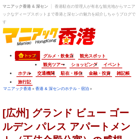
マニアック香港 & 深セン
香港駐在の管理人が有名な観光地からマニア
ックなディープスポットまで香港と深センの魅力を紹介しちゃうブログで
す
グルメ・飲食店
観光スポット
観光ツアー
ショッピング
イベント
ホテル
交通機関
駐在・移住
金融・投資
雑記帳
旅行記
マニアック香港
香港 & 深センのホテル・宿泊
»
»
[広州] グランド ビュー ゴー
ルデン パレス アパートメン