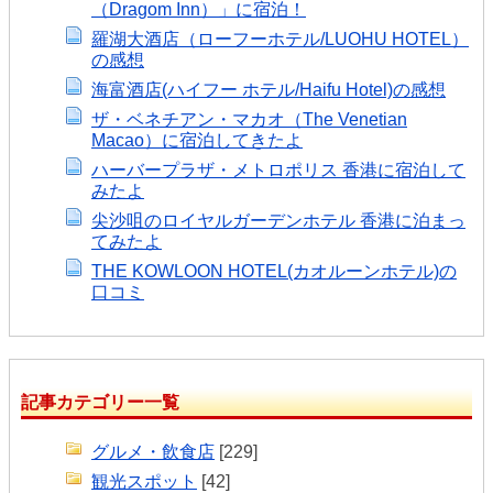
（Dragom Inn）」に宿泊！
羅湖大酒店（ローフーホテル/LUOHU HOTEL）
の感想
海富酒店(ハイフー ホテル/Haifu Hotel)の感想
ザ・ベネチアン・マカオ（The Venetian
Macao）に宿泊してきたよ
ハーバープラザ・メトロポリス 香港に宿泊して
みたよ
尖沙咀のロイヤルガーデンホテル 香港に泊まっ
てみたよ
THE KOWLOON HOTEL(カオルーンホテル)の
口コミ
記事カテゴリー一覧
グルメ・飲食店
[229]
観光スポット
[42]