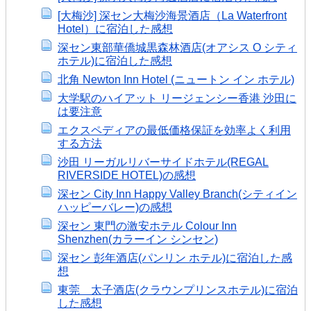
[大梅沙] 深セン大梅沙海景酒店（La Waterfront
Hotel）に宿泊した感想
深セン東部華僑城黒森林酒店(オアシス O シティ
ホテル)に宿泊した感想
北角 Newton Inn Hotel (ニュートン イン ホテル)
大学駅のハイアット リージェンシー香港 沙田に
は要注意
エクスペディアの最低価格保証を効率よく利用
する方法
沙田 リーガルリバーサイドホテル(REGAL
RIVERSIDE HOTEL)の感想
深セン City Inn Happy Valley Branch(シティイン
ハッピーバレー)の感想
深セン 東門の激安ホテル Colour Inn
Shenzhen(カラーイン シンセン)
深セン 彭年酒店(パンリン ホテル)に宿泊した感
想
東莞 太子酒店(クラウンプリンスホテル)に宿泊
した感想