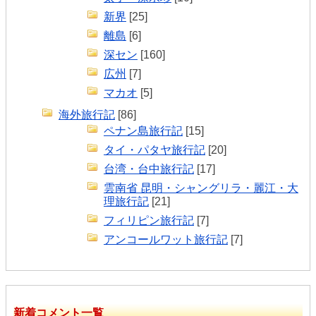
新界
[25]
離島
[6]
深セン
[160]
広州
[7]
マカオ
[5]
海外旅行記
[86]
ペナン島旅行記
[15]
タイ・パタヤ旅行記
[20]
台湾・台中旅行記
[17]
雲南省 昆明・シャングリラ・麗江・大
理旅行記
[21]
フィリピン旅行記
[7]
アンコールワット旅行記
[7]
新着コメント一覧