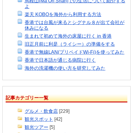
馬鞍山(Ma On Shan)での生活について紹介する
よ
楽天 KOBOを海外から利用する方法
香港では台風が来るとシグナル８が出て会社が
休みになる
生まれて初めて海外の床屋に行く in 香港
旧正月前に利是（ライシー）の準備をする
香港で無線LAN(プリペイドWi-Fi)を使ってみた
香港で日本語が通じる病院に行く
海外の洗濯機の使い方を研究してみた
記事カテゴリー一覧
グルメ・飲食店
[229]
観光スポット
[42]
観光ツアー
[5]