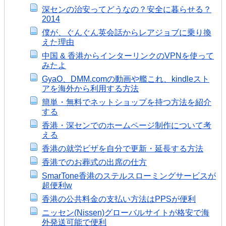
深センの治安ってどうなの？安全に暮らせる？
2014
僕が、ぐんぐん英会話からレアジョブに乗り換
えた理由
中国 & 香港からインターリンクのVPNを使って
みたよ
GyaO、DMM.comの動画や艦これ、kindleスト
アを海外から利用する方法
簡単・無料でネットショップを持つ方法を紹介
する
香港・深センでのホームページ制作について考
える
香港の就労ビザを自分で更新・延長する方法
香港でのお葬式の出席の仕方
SmarTone香港のステルスローミングサービスが
超便利w
香港の公共料金の支払い方法はPPSが便利
ニッセン(Nissen)グローバルサイトが格安で海
外発送可能で便利