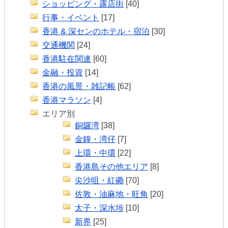
ショッピング・露店街
[40]
行事・イベント
[17]
香港 & 深センのホテル・宿泊
[30]
交通機関
[24]
香港駐在関連
[60]
金融・投資
[14]
香港の風景・雑記帳
[62]
香港マラソン
[4]
エリア別
銅鑼湾
[38]
金鐘・湾仔
[7]
上環・中環
[22]
香港島その他エリア
[8]
尖沙咀・紅磡
[70]
佐敦・油麻地・旺角
[20]
太子・深水埗
[10]
新界
[25]