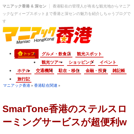
マニアック香港 & 深セン
香港駐在の管理人が有名な観光地からマニア
ックなディープスポットまで香港と深センの魅力を紹介しちゃうブログで
す
グルメ・飲食店
観光スポット
観光ツアー
ショッピング
イベント
ホテル
交通機関
駐在・移住
金融・投資
雑記帳
旅行記
マニアック香港
香港駐在関連
»
»
SmarTone香港のステルスロ
ーミングサービスが超便利w