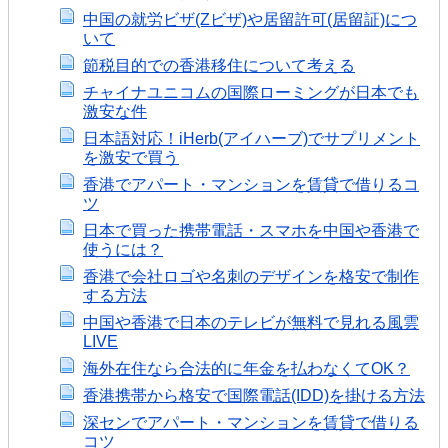
中国の就労ビザ(Zビザ)や居留許可(居留証)につ
いて
節税目的での香港移住について考える
チャイナユニコムの国際ローミングが日本でも
激安な件
日本語対応！iHerb(アイハーブ)でサプリメント
を激安で買う
香港でアパート・マンションを賃貸で借りるコ
ツ
日本で買った携帯電話・スマホを中国や香港で
使うには？
香港で会社ロゴや名刺のデザインを格安で制作
する方法
中国や香港で日本のテレビが無料で見れる風雲
LIVE
海外在住なら合法的に年金を払わなくてOK？
香港携帯から格安で国際電話(IDD)を掛ける方法
深センでアパート・マンションを賃貸で借りる
コツ