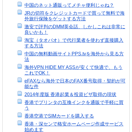
中国のネット通販ってメチャ便利じゃね？
JRの切符をクレジットカードで買って無料で海
外旅行保険をゲットする方法
激安で評判のDMM英会話、しかしこれは非常に
良いかも！
淘宝（タオバオ）で代行業者を使わず直接購入
する方法
中国の無料動画サイトPPS.tvを海外から見る方
法
海外VPN HIDE MY ASSが安くて快適で、もう
これでOK！
eFAXなら海外で日本のFAX番号取得・契約が可
能な件
2014年度版 香港起業＆投資ビザ取得の現状
香港でプリンタの互換インクを通販で手軽に買
う
香港空港でSIMカードを購入する
香港・深センで格安ホームページ作成サービス
始めます