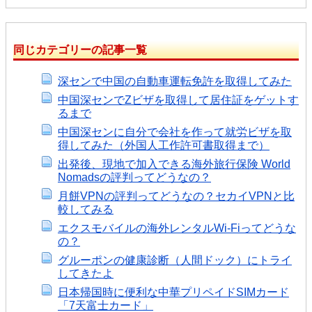
同じカテゴリーの記事一覧
深センで中国の自動車運転免許を取得してみた
中国深センでZビザを取得して居住証をゲットす
るまで
中国深センに自分で会社を作って就労ビザを取
得してみた（外国人工作許可書取得まで）
出発後、現地で加入できる海外旅行保険 World
Nomadsの評判ってどうなの？
月餅VPNの評判ってどうなの？セカイVPNと比
較してみる
エクスモバイルの海外レンタルWi-Fiってどうな
の？
グルーポンの健康診断（人間ドック）にトライ
してきたよ
日本帰国時に便利な中華プリペイドSIMカード
「7天富士カード」