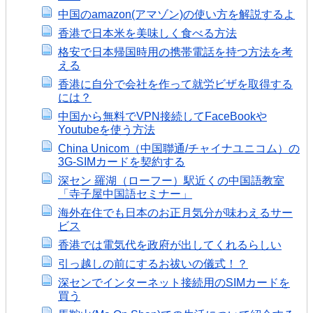
中国のamazon(アマゾン)の使い方を解説するよ
香港で日本米を美味しく食べる方法
格安で日本帰国時用の携帯電話を持つ方法を考
える
香港に自分で会社を作って就労ビザを取得する
には？
中国から無料でVPN接続してFaceBookや
Youtubeを使う方法
China Unicom（中国聯通/チャイナユニコム）の
3G-SIMカードを契約する
深セン 羅湖（ローフー）駅近くの中国語教室
「寺子屋中国語セミナー」
海外在住でも日本のお正月気分が味わえるサー
ビス
香港では電気代を政府が出してくれるらしい
引っ越しの前にするお祓いの儀式！？
深センでインターネット接続用のSIMカードを
買う