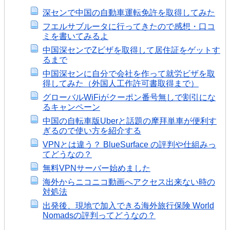
深センで中国の自動車運転免許を取得してみた
フエルサブルータに行ってきたので感想・口コ
ミを書いてみるよ
中国深センでZビザを取得して居住証をゲットす
るまで
中国深センに自分で会社を作って就労ビザを取
得してみた（外国人工作許可書取得まで）
グローバルWiFiがクーポン番号無しで割引にな
るキャンペーン
中国の自転車版Uberと話題の摩拜単車が便利す
ぎるので使い方を紹介する
VPNとは違う？ BlueSurface の評判や仕組みっ
てどうなの？
無料VPNサーバー始めました
海外からニコニコ動画へアクセス出来ない時の
対処法
出発後、現地で加入できる海外旅行保険 World
Nomadsの評判ってどうなの？