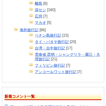
離島
[6]
深セン
[160]
広州
[7]
マカオ
[5]
海外旅行記
[86]
ペナン島旅行記
[15]
タイ・パタヤ旅行記
[20]
台湾・台中旅行記
[17]
雲南省 昆明・シャングリラ・麗江・大
理旅行記
[21]
フィリピン旅行記
[7]
アンコールワット旅行記
[7]
新着コメント一覧