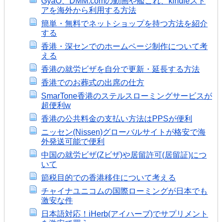
GyaO、DMM.comの動画や艦これ、kindleスト
アを海外から利用する方法
簡単・無料でネットショップを持つ方法を紹介
する
香港・深センでのホームページ制作について考
える
香港の就労ビザを自分で更新・延長する方法
香港でのお葬式の出席の仕方
SmarTone香港のステルスローミングサービスが
超便利w
香港の公共料金の支払い方法はPPSが便利
ニッセン(Nissen)グローバルサイトが格安で海
外発送可能で便利
中国の就労ビザ(Zビザ)や居留許可(居留証)につ
いて
節税目的での香港移住について考える
チャイナユニコムの国際ローミングが日本でも
激安な件
日本語対応！iHerb(アイハーブ)でサプリメント