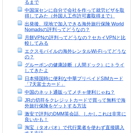
るまで
中国深センに自分で会社を作って就労ビザを取
得してみた（外国人工作許可書取得まで）
出発後、現地で加入できる海外旅行保険 World
Nomadsの評判ってどうなの？
月餅VPNの評判ってどうなの？セカイVPNと比
較してみる
エクスモバイルの海外レンタルWi-Fiってどうな
の？
グルーポンの健康診断（人間ドック）にトライ
してきたよ
日本帰国時に便利な中華プリペイドSIMカード
「7天富士カード」
中国のネット通販ってメチャ便利じゃね？
JRの切符をクレジットカードで買って無料で海
外旅行保険をゲットする方法
激安で評判のDMM英会話、しかしこれは非常に
良いかも！
淘宝（タオバオ）で代行業者を使わず直接購入