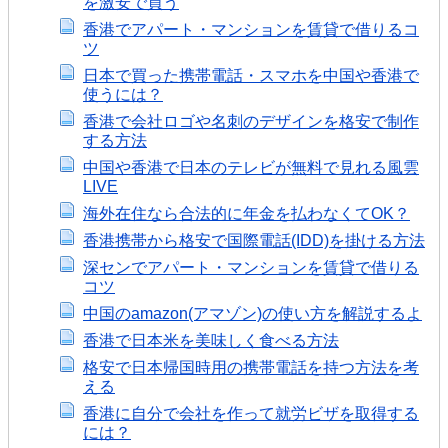
を激安で買う
香港でアパート・マンションを賃貸で借りるコ
ツ
日本で買った携帯電話・スマホを中国や香港で
使うには？
香港で会社ロゴや名刺のデザインを格安で制作
する方法
中国や香港で日本のテレビが無料で見れる風雲
LIVE
海外在住なら合法的に年金を払わなくてOK？
香港携帯から格安で国際電話(IDD)を掛ける方法
深センでアパート・マンションを賃貸で借りる
コツ
中国のamazon(アマゾン)の使い方を解説するよ
香港で日本米を美味しく食べる方法
格安で日本帰国時用の携帯電話を持つ方法を考
える
香港に自分で会社を作って就労ビザを取得する
には？