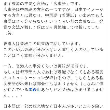
まず香港の主要な言語は「広東語」です。
広東語は中国語の方言の一つですが、日本でイメージ
する方言とは異なり、中国語（普通話）が出来ても広
東語は全く分からないというくらい別の言葉な上、発
音や文法が難しく僕は３ヶ月勉強して挫折しました
（笑）
香港人は普段この広東語で話しています。
このため広東語が分からないと道行く人の話している
ことは全く意味が分かりません。
一方、香港人の半分くらいは英語が堪能です。
もしくは都市部の人であれば堪能でなくてもある程度
のコミュニケーションが取れるので、こちらもある程
度英語が出来れば都会生活は困りません（ちなみに僕
が住んでいる
馬鞍山
あたりだと英語はあまり通じませ
ん。。。）
日本語は一部の観光地など日本人が多いところを除い