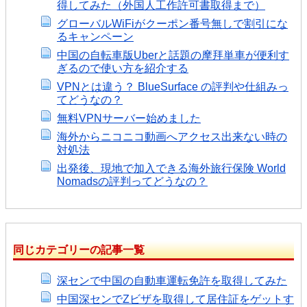
得してみた（外国人工作許可書取得まで）
グローバルWiFiがクーポン番号無しで割引にな
るキャンペーン
中国の自転車版Uberと話題の摩拜単車が便利す
ぎるので使い方を紹介する
VPNとは違う？ BlueSurface の評判や仕組みっ
てどうなの？
無料VPNサーバー始めました
海外からニコニコ動画へアクセス出来ない時の
対処法
出発後、現地で加入できる海外旅行保険 World
Nomadsの評判ってどうなの？
同じカテゴリーの記事一覧
深センで中国の自動車運転免許を取得してみた
中国深センでZビザを取得して居住証をゲットす