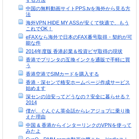
する方法
中国の無料動画サイトPPS.tvを海外から見る方
法
海外VPN HIDE MY ASSが安くて快適で、もう
これでOK！
eFAXなら海外で日本のFAX番号取得・契約が可
能な件
2014年度版 香港起業＆投資ビザ取得の現状
香港でプリンタの互換インクを通販で手軽に買
う
香港空港でSIMカードを購入する
香港・深センで格安ホームページ作成サービス
始めます
深センの治安ってどうなの？安全に暮らせる？
2014
僕が、ぐんぐん英会話からレアジョブに乗り換
えた理由
中国 & 香港からインターリンクのVPNを使って
みたよ