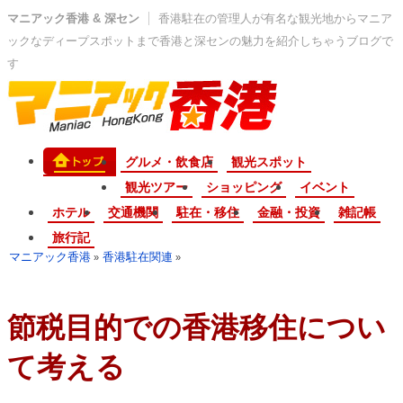
マニアック香港 & 深セン
香港駐在の管理人が有名な観光地からマニア
ックなディープスポットまで香港と深センの魅力を紹介しちゃうブログで
す
グルメ・飲食店
観光スポット
観光ツアー
ショッピング
イベント
ホテル
交通機関
駐在・移住
金融・投資
雑記帳
旅行記
マニアック香港
香港駐在関連
»
»
節税目的での香港移住につい
て考える