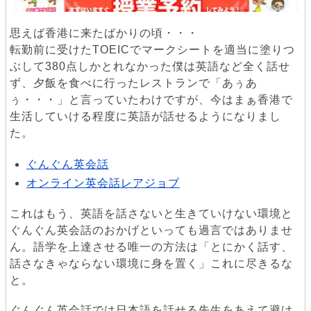
思えば香港に来たばかりの頃・・・
転勤前に受けたTOEICでマークシートを適当に塗りつ
ぶして380点しかとれなかった僕は英語など全く話せ
ず、夕飯を食べに行ったレストランで「あぅあ
ぅ・・・」と言っていたわけですが、今はまぁ香港で
生活していける程度に英語が話せるようになりまし
た。
ぐんぐん英会話
オンライン英会話レアジョブ
これはもう、英語を話さないと生きていけない環境と
ぐんぐん英会話のおかげといっても過言ではありませ
ん。語学を上達させる唯一の方法は「とにかく話す、
話さなきゃならない環境に身を置く」これに尽きるな
と。
ぐんぐん英会話では日本語を話せる先生をあえて避け