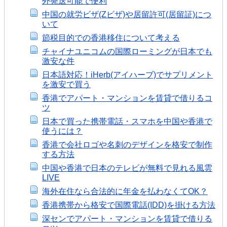
外発送可能で便利
中国の就労ビザ(Zビザ)や居留許可(居留証)につ
いて
節税目的での香港移住について考える
チャイナユニコムの国際ローミングが日本でも
激安な件
日本語対応！iHerb(アイハーブ)でサプリメント
を激安で買う
香港でアパート・マンションを賃貸で借りるコ
ツ
日本で買った携帯電話・スマホを中国や香港で
使うには？
香港で会社ロゴや名刺のデザインを格安で制作
する方法
中国や香港で日本のテレビが無料で見れる風雲
LIVE
海外在住なら合法的に年金を払わなくてOK？
香港携帯から格安で国際電話(IDD)を掛ける方法
深センでアパート・マンションを賃貸で借りる