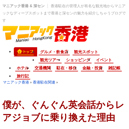
マニアック香港 & 深セン
香港駐在の管理人が有名な観光地からマニア
ックなディープスポットまで香港と深センの魅力を紹介しちゃうブログで
す
グルメ・飲食店
観光スポット
観光ツアー
ショッピング
イベント
ホテル
交通機関
駐在・移住
金融・投資
雑記帳
旅行記
マニアック香港
香港駐在関連
»
»
僕が、ぐんぐん英会話からレ
アジョブに乗り換えた理由