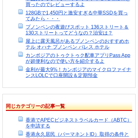
買ったのでレビューするよ
128GBで1,450円と激安すぎる中華SSDを買っ
てみたら・・・
プノンペンの夜遊びスポット 136ストリート＆
130ストリートってどうなの？治安は？
屋上に露天風呂があるプノンペンのおすすめホ
テル オハナ プノンペン パレス ホテル
カンボジアのトゥクトゥク配車アプリPass App
が超便利なので使い方を紹介するよ
金利が最大9%！カンボジアのマイクロファイナ
ンスLOLCで口座開設＆定期預金
同じカテゴリーの記事一覧
香港でAPECビジネストラベルカード（ABTC）
を申請する
香港永久居民（パーマネントID）取得の条件と