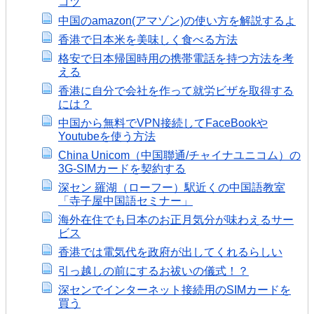
コツ
中国のamazon(アマゾン)の使い方を解説するよ
香港で日本米を美味しく食べる方法
格安で日本帰国時用の携帯電話を持つ方法を考
える
香港に自分で会社を作って就労ビザを取得する
には？
中国から無料でVPN接続してFaceBookや
Youtubeを使う方法
China Unicom（中国聯通/チャイナユニコム）の
3G-SIMカードを契約する
深セン 羅湖（ローフー）駅近くの中国語教室
「寺子屋中国語セミナー」
海外在住でも日本のお正月気分が味わえるサー
ビス
香港では電気代を政府が出してくれるらしい
引っ越しの前にするお祓いの儀式！？
深センでインターネット接続用のSIMカードを
買う