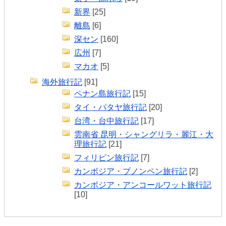
新界
[25]
離島
[6]
深セン
[160]
広州
[7]
マカオ
[5]
海外旅行記
[91]
ペナン島旅行記
[15]
タイ・パタヤ旅行記
[20]
台湾・台中旅行記
[17]
雲南省 昆明・シャングリラ・麗江・大
理旅行記
[21]
フィリピン旅行記
[7]
カンボジア・プノンペン旅行記
[2]
カンボジア・アンコールワット旅行記
[10]