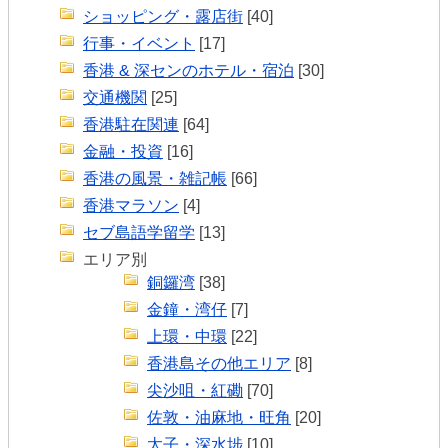
ショッピング・露店街
[40]
行事・イベント
[17]
香港 & 深センのホテル・宿泊
[30]
交通機関
[25]
香港駐在関連
[64]
金融・投資
[16]
香港の風景・雑記帳
[66]
香港マラソン
[4]
セブ島語学留学
[13]
エリア別
銅鑼湾
[38]
金鐘・湾仔
[7]
上環・中環
[22]
香港島その他エリア
[8]
尖沙咀・紅磡
[70]
佐敦・油麻地・旺角
[20]
太子・深水埗
[10]