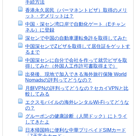
手続方法
香港永久居民（パーマネントビザ）取得のメリ
ット・デメリットは？
中国・深セン湾口岸で自動化ゲート（Eチャン
ネル）に登録
深センで中国の自動車運転免許を取得してみた
中国深センでZビザを取得して居住証をゲットす
るまで
中国深センに自分で会社を作って就労ビザを取
得してみた（外国人工作許可書取得まで）
出発後、現地で加入できる海外旅行保険 World
Nomadsの評判ってどうなの？
月餅VPNの評判ってどうなの？セカイVPNと比
較してみる
エクスモバイルの海外レンタルWi-Fiってどうな
の？
グルーポンの健康診断（人間ドック）にトライ
してきたよ
日本帰国時に便利な中華プリペイドSIMカード
「7天富士カード」