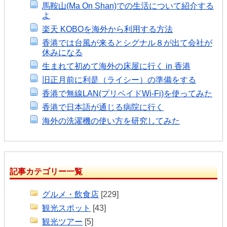
馬鞍山(Ma On Shan)での生活について紹介する
よ
楽天 KOBOを海外から利用する方法
香港では台風が来るとシグナル８が出て会社が
休みになる
生まれて初めて海外の床屋に行く in 香港
旧正月前に利是（ライシー）の準備をする
香港で無線LAN(プリペイドWi-Fi)を使ってみた
香港で日本語が通じる病院に行く
海外の洗濯機の使い方を研究してみた
記事カテゴリー一覧
グルメ・飲食店
[229]
観光スポット
[43]
観光ツアー
[5]