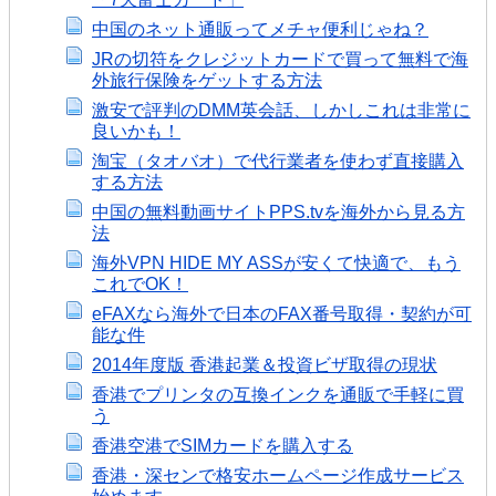
中国のネット通販ってメチャ便利じゃね？
JRの切符をクレジットカードで買って無料で海
外旅行保険をゲットする方法
激安で評判のDMM英会話、しかしこれは非常に
良いかも！
淘宝（タオバオ）で代行業者を使わず直接購入
する方法
中国の無料動画サイトPPS.tvを海外から見る方
法
海外VPN HIDE MY ASSが安くて快適で、もう
これでOK！
eFAXなら海外で日本のFAX番号取得・契約が可
能な件
2014年度版 香港起業＆投資ビザ取得の現状
香港でプリンタの互換インクを通販で手軽に買
う
香港空港でSIMカードを購入する
香港・深センで格安ホームページ作成サービス