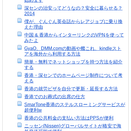
始めます
深センの治安ってどうなの？安全に暮らせる？
2014
僕が、ぐんぐん英会話からレアジョブに乗り換
えた理由
中国 & 香港からインターリンクのVPNを使って
みたよ
GyaO、DMM.comの動画や艦これ、kindleスト
アを海外から利用する方法
簡単・無料でネットショップを持つ方法を紹介
する
香港・深センでのホームページ制作について考
える
香港の就労ビザを自分で更新・延長する方法
香港でのお葬式の出席の仕方
SmarTone香港のステルスローミングサービスが
超便利w
香港の公共料金の支払い方法はPPSが便利
ニッセン(Nissen)グローバルサイトが格安で海