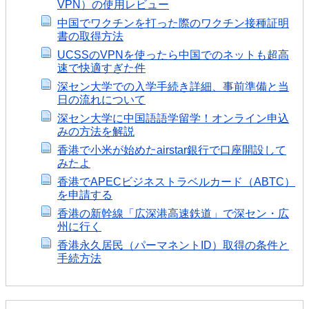
VPN）の使用レビュー
中国でワクチンを打った際のワクチン接種証明
書の取得方法
UCSSのVPNを使ったら中国でのネットも超高
速で快適すぎた件
深セン大学での入学手続き詳細、事前準備と当
日の流れについて
深セン大学に中国語語学留学！オンライン申込
みの方法を解説
香港で小米が始めたairstar銀行で口座開設して
みたよ
香港でAPECビジネストラベルカード（ABTC）
を申請する
香港の新幹線「広深港高速鉄道」で深セン・広
州に行く
香港永久居民（パーマネントID）取得の条件と
手続方法