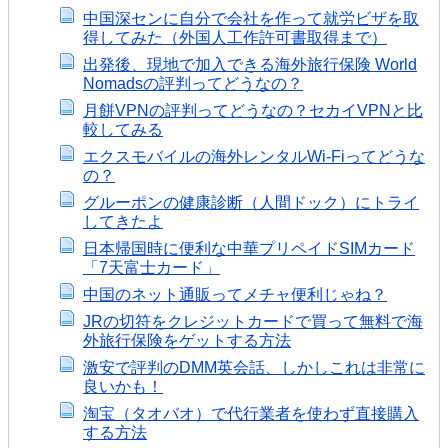
中国深センに自分で会社を作って就労ビザを取
得してみた（外国人工作許可書取得まで）
出発後、現地で加入できる海外旅行保険 World
Nomadsの評判ってどうなの？
月餅VPNの評判ってどうなの？セカイVPNと比
較してみる
エクスモバイルの海外レンタルWi-Fiってどうな
の？
グルーポンの健康診断（人間ドック）にトライ
してきたよ
日本帰国時に便利な中華プリペイドSIMカード
「7天富士カード」
中国のネット通販ってメチャ便利じゃね？
JRの切符をクレジットカードで買って無料で海
外旅行保険をゲットする方法
激安で評判のDMM英会話、しかしこれは非常に
良いかも！
淘宝（タオバオ）で代行業者を使わず直接購入
する方法