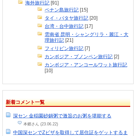
海外旅行記
[91]
ペナン島旅行記
[15]
タイ・パタヤ旅行記
[20]
台湾・台中旅行記
[17]
雲南省 昆明・シャングリラ・麗江・大
理旅行記
[21]
フィリピン旅行記
[7]
カンボジア・プノンペン旅行記
[2]
カンボジア・アンコールワット旅行記
[10]
新着コメント一覧
深セン 金稲園砂鍋粥で激旨のお粥を堪能する
本郷さん (23.06.22)
中国深センでZビザを取得して居住証をゲットするま