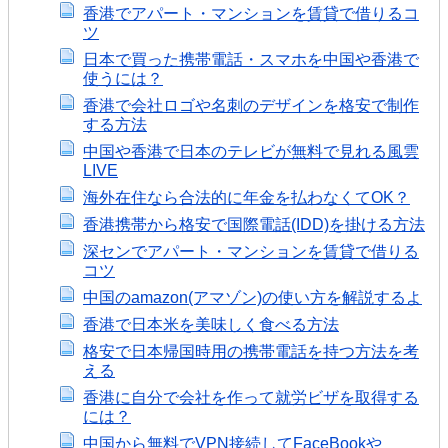
香港でアパート・マンションを賃貸で借りるコ
ツ
日本で買った携帯電話・スマホを中国や香港で
使うには？
香港で会社ロゴや名刺のデザインを格安で制作
する方法
中国や香港で日本のテレビが無料で見れる風雲
LIVE
海外在住なら合法的に年金を払わなくてOK？
香港携帯から格安で国際電話(IDD)を掛ける方法
深センでアパート・マンションを賃貸で借りる
コツ
中国のamazon(アマゾン)の使い方を解説するよ
香港で日本米を美味しく食べる方法
格安で日本帰国時用の携帯電話を持つ方法を考
える
香港に自分で会社を作って就労ビザを取得する
には？
中国から無料でVPN接続してFaceBookや