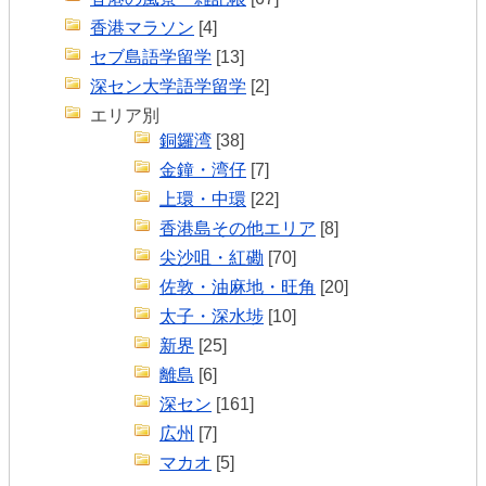
香港マラソン
[4]
セブ島語学留学
[13]
深セン大学語学留学
[2]
エリア別
銅鑼湾
[38]
金鐘・湾仔
[7]
上環・中環
[22]
香港島その他エリア
[8]
尖沙咀・紅磡
[70]
佐敦・油麻地・旺角
[20]
太子・深水埗
[10]
新界
[25]
離島
[6]
深セン
[161]
広州
[7]
マカオ
[5]