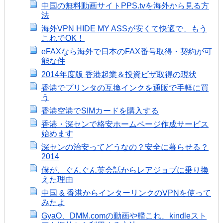
中国の無料動画サイトPPS.tvを海外から見る方
法
海外VPN HIDE MY ASSが安くて快適で、もう
これでOK！
eFAXなら海外で日本のFAX番号取得・契約が可
能な件
2014年度版 香港起業＆投資ビザ取得の現状
香港でプリンタの互換インクを通販で手軽に買
う
香港空港でSIMカードを購入する
香港・深センで格安ホームページ作成サービス
始めます
深センの治安ってどうなの？安全に暮らせる？
2014
僕が、ぐんぐん英会話からレアジョブに乗り換
えた理由
中国 & 香港からインターリンクのVPNを使って
みたよ
GyaO、DMM.comの動画や艦これ、kindleスト