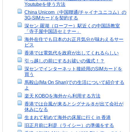
Youtubeを使う方法
China Unicom（中国聯通/チャイナユニコム）の
3G-SIMカードを契約する
深セン 羅湖（ローフー）駅近くの中国語教室
「寺子屋中国語セミナー」
海外在住でも日本のお正月気分が味わえるサー
ビス
香港では電気代を政府が出してくれるらしい
引っ越しの前にするお祓いの儀式！？
深センでインターネット接続用のSIMカードを
買う
馬鞍山(Ma On Shan)での生活について紹介する
よ
楽天 KOBOを海外から利用する方法
香港では台風が来るとシグナル８が出て会社が
休みになる
生まれて初めて海外の床屋に行く in 香港
旧正月前に利是（ライシー）の準備をする