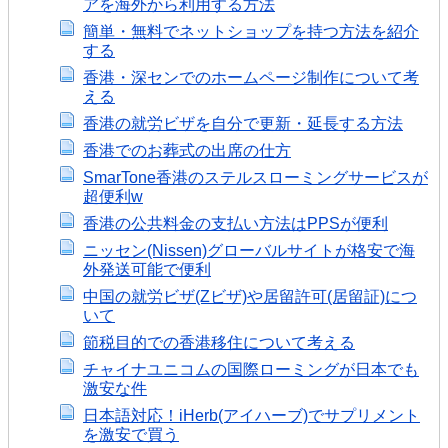
アを海外から利用する方法
簡単・無料でネットショップを持つ方法を紹介
する
香港・深センでのホームページ制作について考
える
香港の就労ビザを自分で更新・延長する方法
香港でのお葬式の出席の仕方
SmarTone香港のステルスローミングサービスが
超便利w
香港の公共料金の支払い方法はPPSが便利
ニッセン(Nissen)グローバルサイトが格安で海
外発送可能で便利
中国の就労ビザ(Zビザ)や居留許可(居留証)につ
いて
節税目的での香港移住について考える
チャイナユニコムの国際ローミングが日本でも
激安な件
日本語対応！iHerb(アイハーブ)でサプリメント
を激安で買う