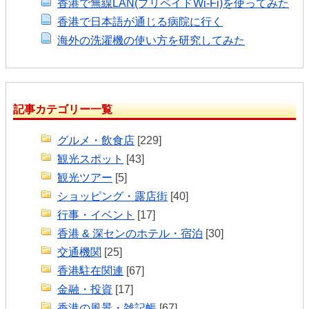
香港で無線LAN(プリペイドWi-Fi)を使ってみた
香港で日本語が通じる病院に行く
海外の洗濯機の使い方を研究してみた
記事カテゴリー一覧
グルメ・飲食店
[229]
観光スポット
[43]
観光ツアー
[5]
ショッピング・露店街
[40]
行事・イベント
[17]
香港 & 深センのホテル・宿泊
[30]
交通機関
[25]
香港駐在関連
[67]
金融・投資
[17]
香港の風景・雑記帳
[67]