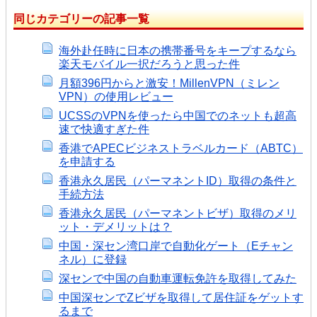
同じカテゴリーの記事一覧
海外赴任時に日本の携帯番号をキープするなら
楽天モバイル一択だろうと思った件
月額396円からと激安！MillenVPN（ミレン
VPN）の使用レビュー
UCSSのVPNを使ったら中国でのネットも超高
速で快適すぎた件
香港でAPECビジネストラベルカード（ABTC）
を申請する
香港永久居民（パーマネントID）取得の条件と
手続方法
香港永久居民（パーマネントビザ）取得のメリ
ット・デメリットは？
中国・深セン湾口岸で自動化ゲート（Eチャン
ネル）に登録
深センで中国の自動車運転免許を取得してみた
中国深センでZビザを取得して居住証をゲットす
るまで