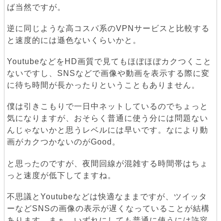
ば当然ですが。
逆に同じような高コスパ系のVPNサービスと比較する
と速度的には遜色ないくらいかと。
YoutubeなどをHD画質で見てもほぼほぼカクつくこと
ないですし、SNSなどで画像や動画を表示する際に変
に待ち時間が長かったりということもありません。
僕は引きこもりで一日中ネットしているのでちょっと
気になりますが、おそらく普通に使う分には問題ない
んじゃないかと思うレベルには早いです。なにより動
画がカクつかないのがGood。
と思ったのですが、夜間回線が混雑する時間帯はちょ
っと速度が低下してますね。
不思議とYoutubeなどは快適なままですが、ツイッタ
ーなどSNSの画像の表示が遅くなっていることが結構
あります。まぁ、いずれにしても普通に使うには許容