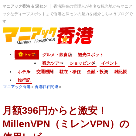
マニアック香港 & 深セン
香港駐在の管理人が有名な観光地からマニア
ックなディープスポットまで香港と深センの魅力を紹介しちゃうブログで
す
グルメ・飲食店
観光スポット
観光ツアー
ショッピング
イベント
ホテル
交通機関
駐在・移住
金融・投資
雑記帳
旅行記
マニアック香港
香港駐在関連
»
»
月額396円からと激安！
MillenVPN（ミレンVPN）の