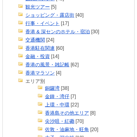
観光ツアー
[5]
ショッピング・露店街
[40]
行事・イベント
[17]
香港 & 深センのホテル・宿泊
[30]
交通機関
[24]
香港駐在関連
[60]
金融・投資
[14]
香港の風景・雑記帳
[62]
香港マラソン
[4]
エリア別
銅鑼湾
[38]
金鐘・湾仔
[7]
上環・中環
[22]
香港島その他エリア
[8]
尖沙咀・紅磡
[70]
佐敦・油麻地・旺角
[20]