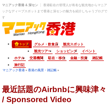
マニアック香港 & 深セン
香港駐在の管理人が有名な観光地からマニア
ックなディープスポットまで香港と深センの魅力を紹介しちゃうブログで
す
グルメ・飲食店
観光スポット
観光ツアー
ショッピング
イベント
ホテル
交通機関
駐在・移住
金融・投資
雑記帳
旅行記
マニアック香港
香港の風景・雑記帳
»
»
最近話題のAirbnbに興味津々
/ Sponsored Video