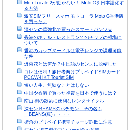
MoreLocale 2が動かない！ Moto Gを日本語化す
る方法
激安SIMフリースマホ モトローラ Moto G香港版
を買ったよ
深センの華強北で買ったスマートパンツｗ
香港のホテル・レストランでのチップの相場に
ついて
香港のカップヌードルは電子レンジで調理可能
な件
爆菊花とは何か？中国語のセンスに脱帽した
コレは便利！旅行者向けプリペイドSIMカード
PCCW-HKT Tourist SIM
短い人生。無駄なことはしない
中国や香港で買った携帯を日本で使うには？
南山 街の散策に便利なレンタサイクル
深セン BEAMSのパチモン、その名も
「BEANS(豆)」・・・
街角のプリペイド携帯チャージ詐欺に注意
深セン 街路樹のマンゴーが食べ放題