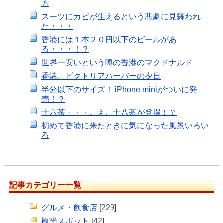
方
スーツにカビが生えるという悲劇に見舞われ
た・・・
香港には１本２０円以下のビールがあ
る・・・！？
世界一安いという噂の香港のマクドナルド
香港、ビクトリアハーバーの夕日
半分以下のサイズ！ iPhone miniがついに発
売！？
十六茶・・・。え、十八茶が登場！？
初めて香港に来たときに気になった風景いろい
ろ
記事カテゴリー一覧
グルメ・飲食店
[229]
観光スポット
[42]