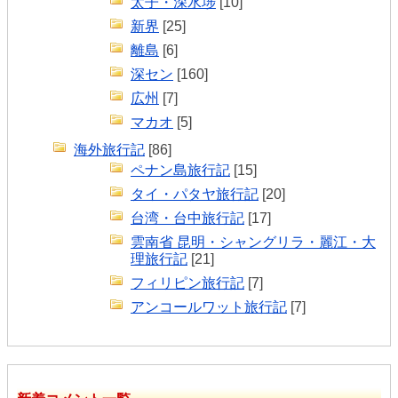
太子・深水埗
[10]
新界
[25]
離島
[6]
深セン
[160]
広州
[7]
マカオ
[5]
海外旅行記
[86]
ペナン島旅行記
[15]
タイ・パタヤ旅行記
[20]
台湾・台中旅行記
[17]
雲南省 昆明・シャングリラ・麗江・大
理旅行記
[21]
フィリピン旅行記
[7]
アンコールワット旅行記
[7]