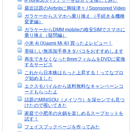
iPhone5のバッテリーを自分で交換してみた
最近話題のAirbnbに興味津々 / Sponsored Video
ガラケーからスマホへ乗り換え （手続き＆機種
変更編）
ガラケーからDMM mobileの格安SIMでスマホに
乗り換え（疑問編）
小米 4i (Xiaomi Mi 4i) 買ったよレビュー！
美味しい無添加手巻きタバコをおすすめします
再生できなくなった8mmフィルムをDVDに変換
するサービス
これから日本株はもっと上昇する！ってなブロ
グ始めました
エクスモバイルから送料無料なキャンペーンコ
ードもらったよ
話題のMINISOU（メイソウ）を深センでも見つ
けたので覗いてきた
家庭で小肥羊の火鍋を楽しめるスープセットを
試す！
フェイスブックページを作ってみた