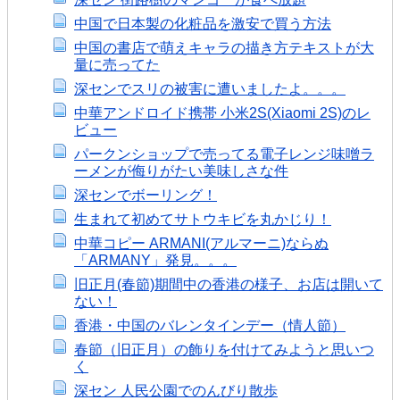
中国で日本製の化粧品を激安で買う方法
中国の書店で萌えキャラの描き方テキストが大
量に売ってた
深センでスリの被害に遭いましたよ。。。
中華アンドロイド携帯 小米2S(Xiaomi 2S)のレ
ビュー
パークンショップで売ってる電子レンジ味噌ラ
ーメンが侮りがたい美味しさな件
深センでボーリング！
生まれて初めてサトウキビを丸かじり！
中華コピー ARMANI(アルマーニ)ならぬ
「ARMANY」発見。。。
旧正月(春節)期間中の香港の様子、お店は開いて
ない！
香港・中国のバレンタインデー（情人節）
春節（旧正月）の飾りを付けてみようと思いつ
く
深セン 人民公園でのんびり散歩