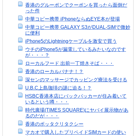
香港のグルーポンでクーポンを買ったら面倒だ
った件
中華コピー携帯 iPhoneならぬEYE本が登場
中華コピー携帯 GALAXY S3がDUAL-SIMで微妙
に便利
iPhone5のLightningケーブルを激安で買う
ウチのiPhone5が漏電しているみたいなのです
が・・・？
ローカルフード 出前一丁焼きそば・・・
香港のローカルバナナ！？
深センのマッサージでカッピング療法を受ける
U.B.C上島珈琲の謎に迫る！？
HSBC香港本店にバックパッカーが住み着いて
いるという噂・・・
時代廣場(TIMES SQUARE)にヤバイ展示物があ
るのだが・・・
香港のボッタクリタクシー
マカオで購入したプリペイドSIMカードの使い