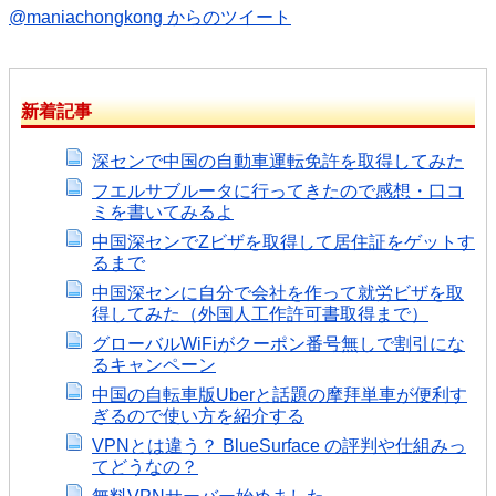
@maniachongkong からのツイート
新着記事
深センで中国の自動車運転免許を取得してみた
フエルサブルータに行ってきたので感想・口コ
ミを書いてみるよ
中国深センでZビザを取得して居住証をゲットす
るまで
中国深センに自分で会社を作って就労ビザを取
得してみた（外国人工作許可書取得まで）
グローバルWiFiがクーポン番号無しで割引にな
るキャンペーン
中国の自転車版Uberと話題の摩拜単車が便利す
ぎるので使い方を紹介する
VPNとは違う？ BlueSurface の評判や仕組みっ
てどうなの？