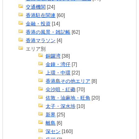
交通機関
[24]
香港駐在関連
[60]
金融・投資
[14]
香港の風景・雑記帳
[62]
香港マラソン
[4]
エリア別
銅鑼湾
[38]
金鐘・湾仔
[7]
上環・中環
[22]
香港島その他エリア
[8]
尖沙咀・紅磡
[70]
佐敦・油麻地・旺角
[20]
太子・深水埗
[10]
新界
[25]
離島
[6]
深セン
[160]