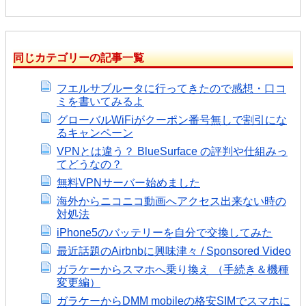
同じカテゴリーの記事一覧
フエルサブルータに行ってきたので感想・口コ
ミを書いてみるよ
グローバルWiFiがクーポン番号無しで割引にな
るキャンペーン
VPNとは違う？ BlueSurface の評判や仕組みっ
てどうなの？
無料VPNサーバー始めました
海外からニコニコ動画へアクセス出来ない時の
対処法
iPhone5のバッテリーを自分で交換してみた
最近話題のAirbnbに興味津々 / Sponsored Video
ガラケーからスマホへ乗り換え （手続き＆機種
変更編）
ガラケーからDMM mobileの格安SIMでスマホに