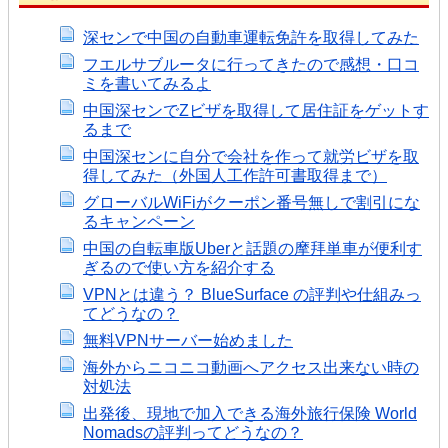
深センで中国の自動車運転免許を取得してみた
フエルサブルータに行ってきたので感想・口コ
ミを書いてみるよ
中国深センでZビザを取得して居住証をゲットす
るまで
中国深センに自分で会社を作って就労ビザを取
得してみた（外国人工作許可書取得まで）
グローバルWiFiがクーポン番号無しで割引にな
るキャンペーン
中国の自転車版Uberと話題の摩拜単車が便利す
ぎるので使い方を紹介する
VPNとは違う？ BlueSurface の評判や仕組みっ
てどうなの？
無料VPNサーバー始めました
海外からニコニコ動画へアクセス出来ない時の
対処法
出発後、現地で加入できる海外旅行保険 World
Nomadsの評判ってどうなの？