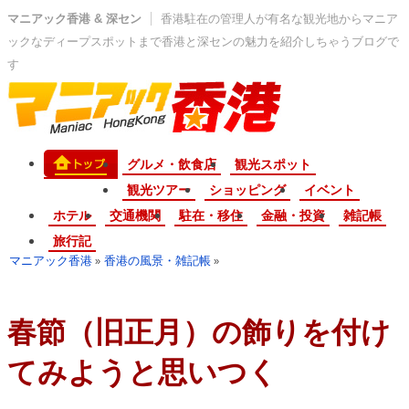
マニアック香港 & 深セン
香港駐在の管理人が有名な観光地からマニア
ックなディープスポットまで香港と深センの魅力を紹介しちゃうブログで
す
グルメ・飲食店
観光スポット
観光ツアー
ショッピング
イベント
ホテル
交通機関
駐在・移住
金融・投資
雑記帳
旅行記
マニアック香港
香港の風景・雑記帳
»
»
春節（旧正月）の飾りを付け
てみようと思いつく