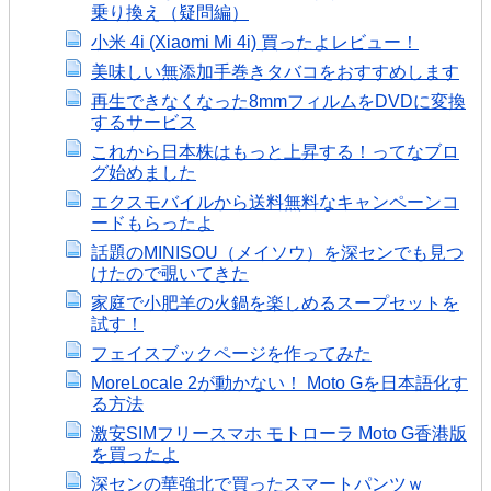
乗り換え（疑問編）
小米 4i (Xiaomi Mi 4i) 買ったよレビュー！
美味しい無添加手巻きタバコをおすすめします
再生できなくなった8mmフィルムをDVDに変換
するサービス
これから日本株はもっと上昇する！ってなブロ
グ始めました
エクスモバイルから送料無料なキャンペーンコ
ードもらったよ
話題のMINISOU（メイソウ）を深センでも見つ
けたので覗いてきた
家庭で小肥羊の火鍋を楽しめるスープセットを
試す！
フェイスブックページを作ってみた
MoreLocale 2が動かない！ Moto Gを日本語化す
る方法
激安SIMフリースマホ モトローラ Moto G香港版
を買ったよ
深センの華強北で買ったスマートパンツｗ