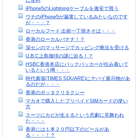
に便利
iPhone5のLightningケーブルを激安で買う
ウチのiPhone5が漏電しているみたいなのです
が・・・？
ローカルフード 出前一丁焼きそば・・・
香港のローカルバナナ！？
深センのマッサージでカッピング療法を受ける
U.B.C上島珈琲の謎に迫る！？
HSBC香港本店にバックパッカーが住み着いて
いるという噂・・・
時代廣場(TIMES SQUARE)にヤバイ展示物があ
るのだが・・・
香港のボッタクリタクシー
マカオで購入したプリペイドSIMカードの使い
方
スーツにカビが生えるという悲劇に見舞われ
た・・・
香港には１本２０円以下のビールがあ
る・・・！？