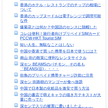
香港のホテル・レストランでのチップの相場に
ついて
香港のカップヌードルは電子レンジで調理可能
な件
爆菊花とは何か？中国語のセンスに脱帽した
コレは便利！旅行者向けプリペイドSIMカード
PCCW-HKT Tourist SIM
短い人生。無駄なことはしない
中国や香港で買った携帯を日本で使うには？
南山 街の散策に便利なレンタサイクル
深セン BEAMSのパチモン、その名も
「BEANS(豆)」・・・
街角のプリペイド携帯チャージ詐欺に注意
深セン 街路樹のマンゴーが食べ放題
中国で日本製の化粧品を激安で買う方法
中国の書店で萌えキャラの描き方テキストが大
量に売ってた
深センでスリの被害に遭いましたよ。。。