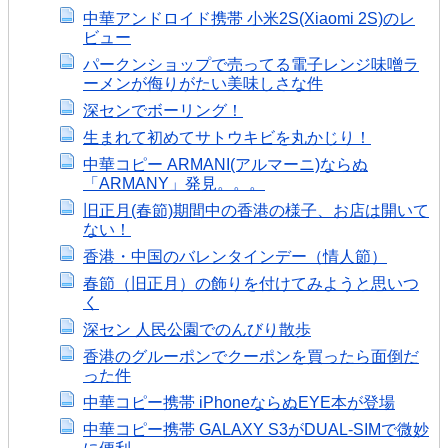
中華アンドロイド携帯 小米2S(Xiaomi 2S)のレ
ビュー
パークンショップで売ってる電子レンジ味噌ラ
ーメンが侮りがたい美味しさな件
深センでボーリング！
生まれて初めてサトウキビを丸かじり！
中華コピー ARMANI(アルマーニ)ならぬ
「ARMANY」発見。。。
旧正月(春節)期間中の香港の様子、お店は開いて
ない！
香港・中国のバレンタインデー（情人節）
春節（旧正月）の飾りを付けてみようと思いつ
く
深セン 人民公園でのんびり散歩
香港のグルーポンでクーポンを買ったら面倒だ
った件
中華コピー携帯 iPhoneならぬEYE本が登場
中華コピー携帯 GALAXY S3がDUAL-SIMで微妙