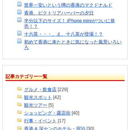
世界一安いという噂の香港のマクドナルド
香港、ビクトリアハーバーの夕日
半分以下のサイズ！ iPhone miniがついに発
売！？
十六茶・・・。え、十八茶が登場！？
初めて香港に来たときに気になった風景いろい
ろ
記事カテゴリー一覧
グルメ・飲食店
[229]
観光スポット
[42]
観光ツアー
[5]
ショッピング・露店街
[40]
行事・イベント
[17]
香港 & 深センのホテル・宿泊
[30]