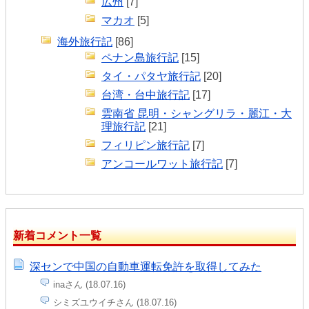
広州
[7]
マカオ
[5]
海外旅行記
[86]
ペナン島旅行記
[15]
タイ・パタヤ旅行記
[20]
台湾・台中旅行記
[17]
雲南省 昆明・シャングリラ・麗江・大
理旅行記
[21]
フィリピン旅行記
[7]
アンコールワット旅行記
[7]
新着コメント一覧
深センで中国の自動車運転免許を取得してみた
inaさん (18.07.16)
シミズユウイチさん (18.07.16)