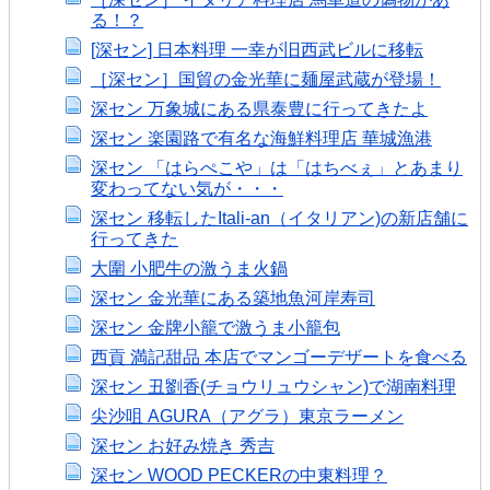
る！？
[深セン] 日本料理 一幸が旧西武ビルに移転
［深セン］国貿の金光華に麺屋武蔵が登場！
深セン 万象城にある県泰豊に行ってきたよ
深セン 楽園路で有名な海鮮料理店 華城漁港
深セン 「はらぺこや」は「はちべぇ」とあまり
変わってない気が・・・
深セン 移転したItali-an（イタリアン)の新店舗に
行ってきた
大圍 小肥牛の激うま火鍋
深セン 金光華にある築地魚河岸寿司
深セン 金牌小籠で激うま小籠包
西貢 満記甜品 本店でマンゴーデザートを食べる
深セン 丑劉香(チョウリュウシャン)で湖南料理
尖沙咀 AGURA（アグラ）東京ラーメン
深セン お好み焼き 秀吉
深セン WOOD PECKERの中東料理？