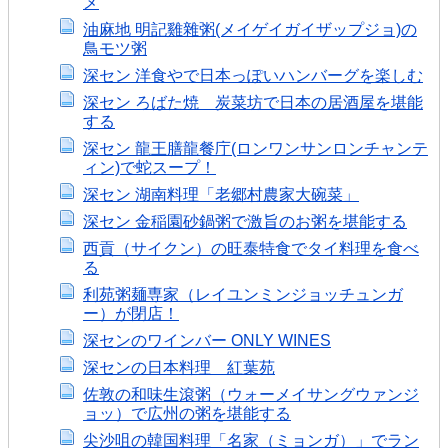
メ
油麻地 明記雞雜粥(メイゲイガイザップジョ)の
鳥モツ粥
深セン 洋食やで日本っぽいハンバーグを楽しむ
深セン ろばた焼 炭菜坊で日本の居酒屋を堪能
する
深セン 龍王膳龍餐庁(ロンワンサンロンチャンテ
ィン)で蛇スープ！
深セン 湖南料理「老郷村農家大碗菜」
深セン 金稲園砂鍋粥で激旨のお粥を堪能する
西貢（サイクン）の旺泰特食でタイ料理を食べ
る
利苑粥麺専家（レイユンミンジョッチュンガ
ー）が閉店！
深センのワインバー ONLY WINES
深センの日本料理 紅葉苑
佐敦の和味生滾粥（ウォーメイサングウァンジ
ョッ）で広州の粥を堪能する
尖沙咀の韓国料理「名家（ミョンガ）」でラン