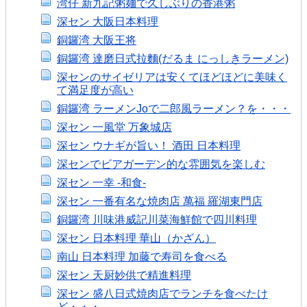
湾仔 新九記粥麺で久しぶりの香港粥
深セン 大阪日本料理
銅鑼湾 大阪王将
銅鑼湾 達磨日式拉麵(だるま にっしきラーメン)
深センのサイゼリアは安くてほどほどに美味く
て満足度が高い
銅鑼湾 ラーメンJoで二郎風ラーメン？を・・・
深セン 一風堂 万象城店
深セン ウナギが旨い！ 酒田 日本料理
深センでビアガーデン的な雰囲気を楽しむ
深セン 一幸 -和食-
深セン 一番有名な焼肉店 萬福 羅湖東門店
銅鑼湾 川味港威記川菜海鮮館で四川料理
深セン 日本料理 華山（かざん）
南山 日本料理 加藤で寿司を食べる
深セン 天厨妙供で精進料理
深セン 盛八日式焼肉店でランチを食べたけ
ど・・・