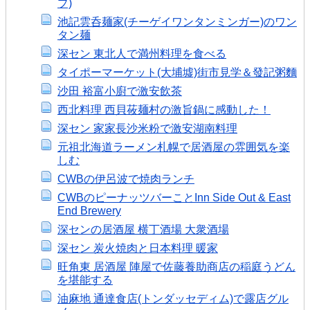
プ)
池記雲呑麺家(チーゲイワンタンミンガー)のワン
タン麺
深セン 東北人で満州料理を食べる
タイポーマーケット(大埔墟)街市見学＆發記粥麵
沙田 裕富小廚で激安飲茶
西北料理 西貝莜麺村の激旨鍋に感動した！
深セン 家家長沙米粉で激安湖南料理
元祖北海道ラーメン札幌で居酒屋の雰囲気を楽
しむ
CWBの伊呂波で焼肉ランチ
CWBのピーナッツバーことInn Side Out & East
End Brewery
深センの居酒屋 横丁酒場 大衆酒場
深セン 炭火焼肉と日本料理 暖家
旺角東 居酒屋 陣屋で佐藤養助商店の稲庭うどん
を堪能する
油麻地 通達食店(トンダッセディム)で露店グル