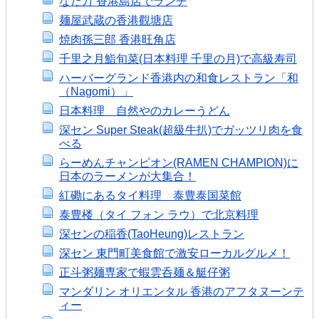
なだ万 香港島店でランチ
麺屋武蔵の香港觀塘店
焼肉孫三郎 香港旺角店
千里之月鮨旬菜(日本料理 千里の月)で高級寿司
ハーバーグランド香港内の和食レストラン「和
（Nagomi）」
日本料理 自然やのカレーうどん
深セン Super Steak(超級牛扒)でガッツリ肉を食
べる
らーめんチャンピオン(RAMEN CHAMPION)に
日本のラーメンが大集合！
紅磡にあるタイ料理 泰豊泰国菜館
泰豊楼（タイ フォン ラウ）で北京料理
深センの稲香(TaoHeung)レストラン
深セン 東門町美食館で激安ローカルグルメ！
正斗粥麺専家で蝦雲呑麺＆艇仔粥
マンダリン オリエンタル 香港のアフタヌーンテ
ィー