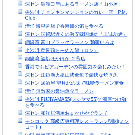
深セン 羅湖口岸にあるラーメン店「山小屋」
尖沙咀 チョンキンマンションのカレー店「P.M.
Club」
湾仔 海皇粥店で香港風の粥を食べる
深セン 国貿駅近くの激安韓国焼肉「非诚勿烤」
銅鑼湾 富山ブラックラーメン 麺家いろは
尖沙咀 烏骨鶏らーめん龍（ロン）
銅鑼湾 酒処ほかほか ２号店
香港でもビアガーデンの雰囲気を楽しみたい！
深セン 江边渔火巫山烤全鱼で豪快な焼き魚
深セン 居酒屋 望月北の味で味噌ラーメン定食
湾仔 無敵家の醤油魚介ラーメン
尖沙咀 FUJIYAMA55(フジヤマ55)で濃厚つけ麺
を食べる
深セン 和洋居酒屋おまかせやでランチ
モンコック 高級広東料理レストランン明閣(ミン
コート)