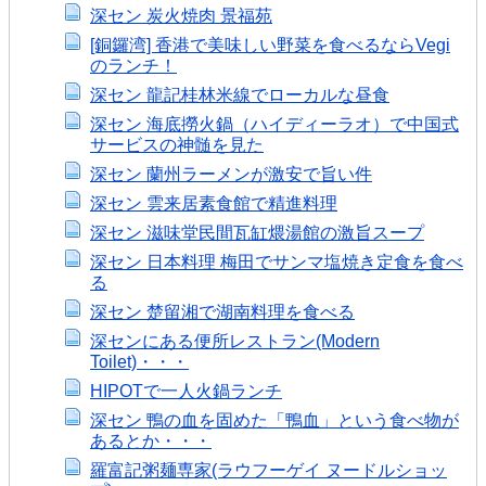
深セン 炭火焼肉 景福苑
[銅鑼湾] 香港で美味しい野菜を食べるならVegi
のランチ！
深セン 龍記桂林米線でローカルな昼食
深セン 海底撈火鍋（ハイディーラオ）で中国式
サービスの神髄を見た
深セン 蘭州ラーメンが激安で旨い件
深セン 雲来居素食館で精進料理
深セン 滋味堂民間瓦缸煨湯館の激旨スープ
深セン 日本料理 梅田でサンマ塩焼き定食を食べ
る
深セン 楚留湘で湖南料理を食べる
深センにある便所レストラン(Modern
Toilet)・・・
HIPOTで一人火鍋ランチ
深セン 鴨の血を固めた「鴨血」という食べ物が
あるとか・・・
羅富記粥麺専家(ラウフーゲイ ヌードルショッ