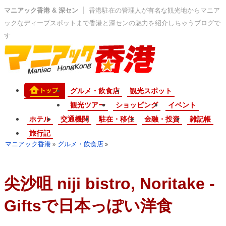
マニアック香港 & 深セン
香港駐在の管理人が有名な観光地からマニア
ックなディープスポットまで香港と深センの魅力を紹介しちゃうブログで
す
グルメ・飲食店
観光スポット
観光ツアー
ショッピング
イベント
ホテル
交通機関
駐在・移住
金融・投資
雑記帳
旅行記
マニアック香港
グルメ・飲食店
»
»
尖沙咀 niji bistro, Noritake -
Giftsで日本っぽい洋食